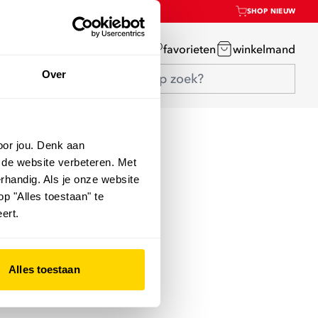
SHOP NIEUW
mijn account
favorieten
winkelmand
Over
oor jou. Denk aan
 de website verbeteren. Met
rhandig. Als je onze website
op "Alles toestaan" te
ert.
Alles toestaan