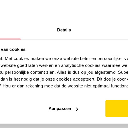
SALE: LAATSTE KANS!
Details
outdoor
zomer
merken
folder
sale
 van cookies
el. Met cookies maken we onze website beter en persoonlijker v
e website goed laten werken en analytische cookies waarmee we
u persoonlijke content zien. Alles is dus op jou afgestemd. Supe
 dan is het nodig dat je onze cookies accepteert. Dit doe je door 
? Hou er dan rekening mee dat de website niet optimaal functione
Aanpassen