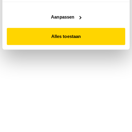
accepteert. Dit doe je door op "Alles toestaan" te klikken.
Liever geen cookies? Hou er dan rekening mee dat de
website niet optimaal functioneert.
Aanpassen
Alles toestaan