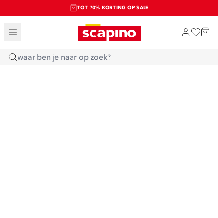
TOT 70% KORTING OP SALE
SALE: LAATSTE KANS!
SHOP NIEUW
Home