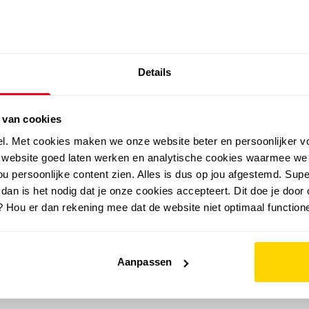
SALE: LAATSTE KANS!
Details
outdoor
zomer
merken
folder
sale
 van cookies
el. Met cookies maken we onze website beter en persoonlijker v
e website goed laten werken en analytische cookies waarmee we
u persoonlijke content zien. Alles is dus op jou afgestemd. Supe
 dan is het nodig dat je onze cookies accepteert. Dit doe je door 
? Hou er dan rekening mee dat de website niet optimaal functione
Aanpassen