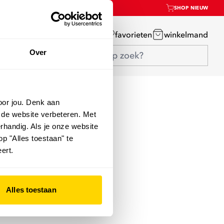
SHOP NIEUW
mijn account
favorieten
winkelmand
Over
oor jou. Denk aan
 de website verbeteren. Met
rhandig. Als je onze website
op "Alles toestaan" te
ert.
Alles toestaan