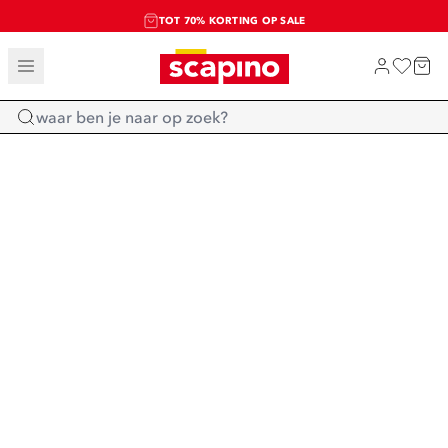
TOT 70% KORTING OP SALE
SALE: LAATSTE KANS!
SHOP NIEUW
Home