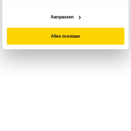
accepteert. Dit doe je door op "Alles toestaan" te klikken.
Liever geen cookies? Hou er dan rekening mee dat de
website niet optimaal functioneert.
Aanpassen
Alles toestaan