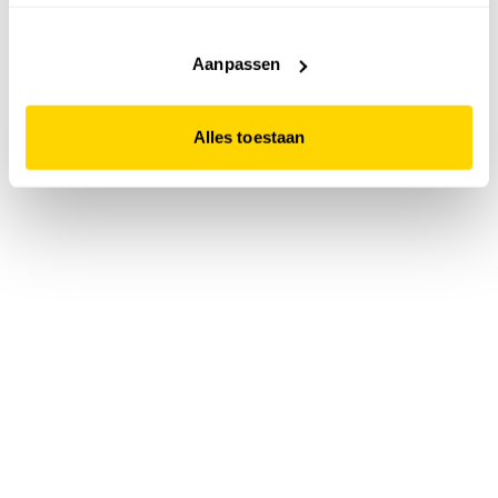
accepteert. Dit doe je door op "Alles toestaan" te klikken.
Liever geen cookies? Hou er dan rekening mee dat de
website niet optimaal functioneert.
Aanpassen
Alles toestaan