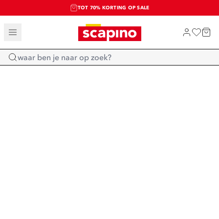
TOT 70% KORTING OP SALE
SALE: LAATSTE KANS!
SHOP NIEUW
Home