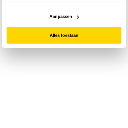
accepteert. Dit doe je door op "Alles toestaan" te klikken.
Liever geen cookies? Hou er dan rekening mee dat de
website niet optimaal functioneert.
Aanpassen
Alles toestaan