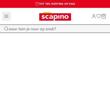
TOT 70% KORTING OP SALE
SALE: LAATSTE KANS!
SHOP NIEUW
Home