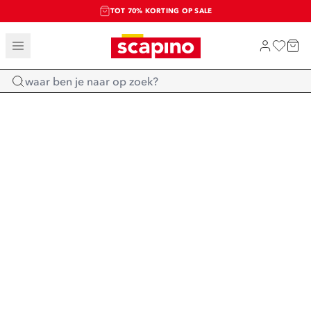
TOT 70% KORTING OP SALE
SALE: LAATSTE KANS!
SHOP NIEUW
Home