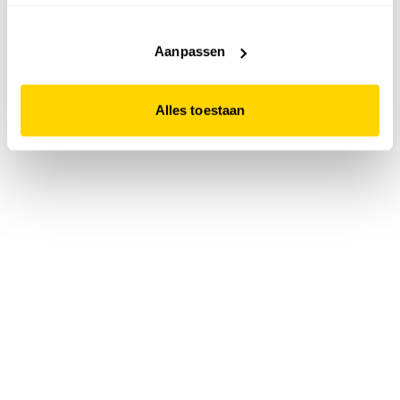
accepteert. Dit doe je door op "Alles toestaan" te klikken.
Liever geen cookies? Hou er dan rekening mee dat de
website niet optimaal functioneert.
Aanpassen
Alles toestaan