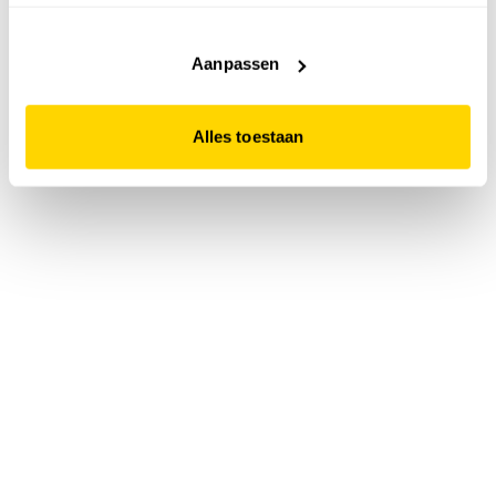
accepteert. Dit doe je door op "Alles toestaan" te klikken.
Liever geen cookies? Hou er dan rekening mee dat de
website niet optimaal functioneert.
Aanpassen
Alles toestaan