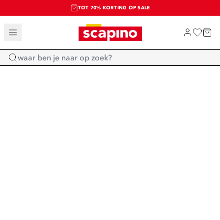
TOT 70% KORTING OP SALE
SALE: LAATSTE KANS!
SHOP NIEUW
Home