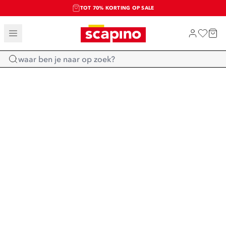
TOT 70% KORTING OP SALE
SALE: LAATSTE KANS!
SHOP NIEUW
Home