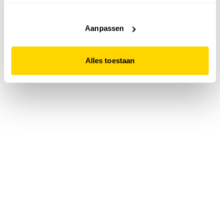
accepteert. Dit doe je door op "Alles toestaan" te klikken.
Liever geen cookies? Hou er dan rekening mee dat de
website niet optimaal functioneert.
Aanpassen
Alles toestaan