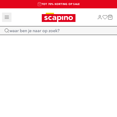
TOT 70% KORTING OP SALE
SALE: LAATSTE KANS!
SHOP NIEUW
Home