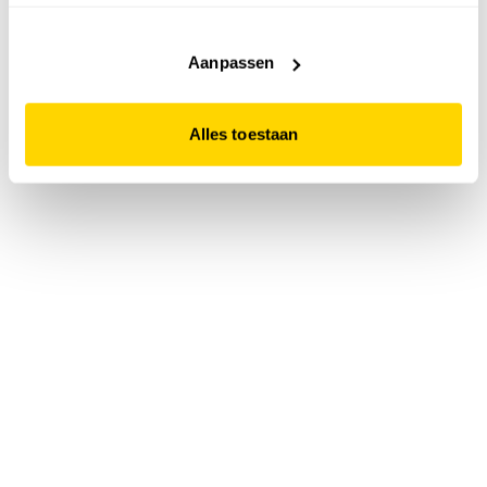
accepteert. Dit doe je door op "Alles toestaan" te klikken.
Liever geen cookies? Hou er dan rekening mee dat de
website niet optimaal functioneert.
Aanpassen
Alles toestaan