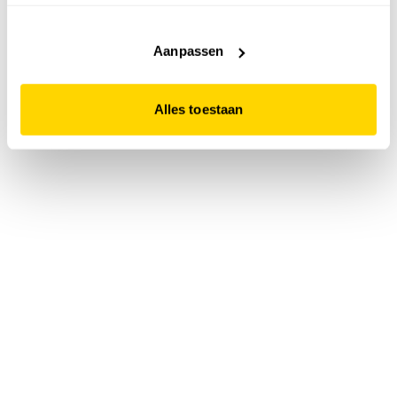
accepteert. Dit doe je door op "Alles toestaan" te klikken.
Liever geen cookies? Hou er dan rekening mee dat de
website niet optimaal functioneert.
Aanpassen
Alles toestaan