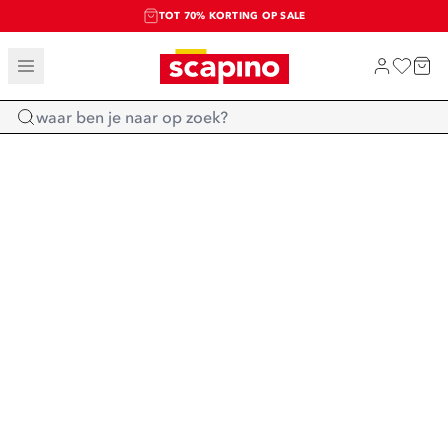
TOT 70% KORTING OP SALE
SALE: LAATSTE KANS!
SHOP NIEUW
Home