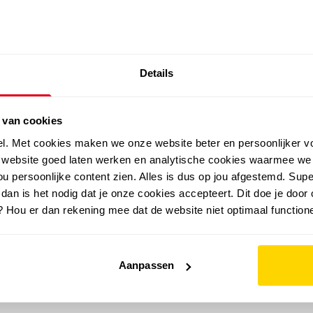
SALE: LAATSTE KANS!
Details
outdoor
zomer
merken
folder
sale
 van cookies
el. Met cookies maken we onze website beter en persoonlijker v
e website goed laten werken en analytische cookies waarmee we
u persoonlijke content zien. Alles is dus op jou afgestemd. Supe
 dan is het nodig dat je onze cookies accepteert. Dit doe je door 
? Hou er dan rekening mee dat de website niet optimaal functione
Aanpassen