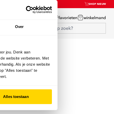
SHOP NIEUW
mijn account
favorieten
winkelmand
Over
oor jou. Denk aan
 de website verbeteren. Met
rhandig. Als je onze website
op "Alles toestaan" te
ert.
Alles toestaan