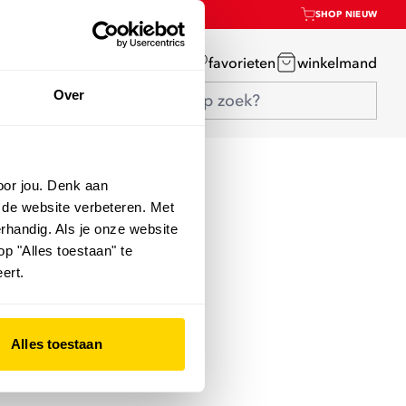
SHOP NIEUW
mijn account
favorieten
winkelmand
Over
oor jou. Denk aan
 de website verbeteren. Met
rhandig. Als je onze website
op "Alles toestaan" te
ert.
Alles toestaan