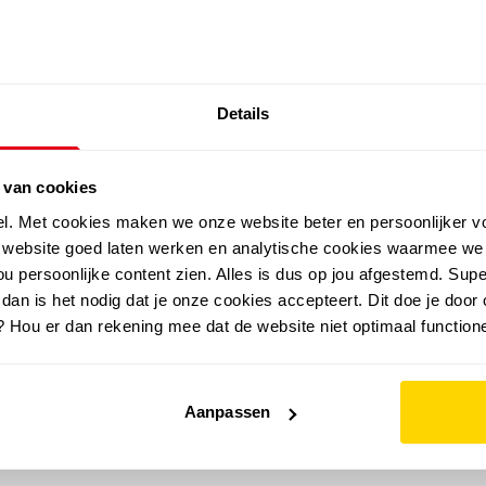
SALE: LAATSTE KANS!
Details
outdoor
zomer
merken
folder
sale
 van cookies
el. Met cookies maken we onze website beter en persoonlijker v
e website goed laten werken en analytische cookies waarmee we
u persoonlijke content zien. Alles is dus op jou afgestemd. Supe
 dan is het nodig dat je onze cookies accepteert. Dit doe je door 
? Hou er dan rekening mee dat de website niet optimaal functione
Aanpassen