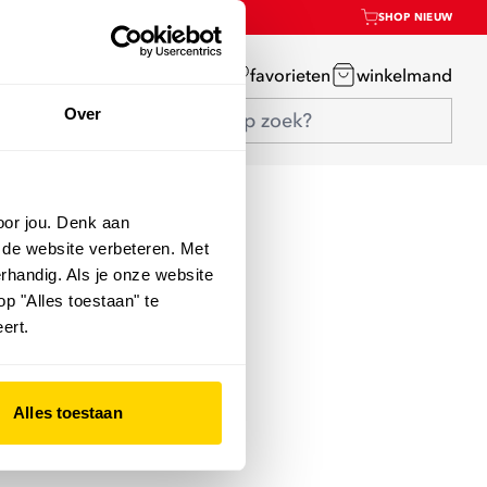
SHOP NIEUW
mijn account
favorieten
winkelmand
Over
oor jou. Denk aan
 de website verbeteren. Met
rhandig. Als je onze website
op "Alles toestaan" te
ert.
Alles toestaan