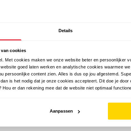
SALE: LAATSTE KANS!
Details
outdoor
zomer
merken
folder
sale
 van cookies
el. Met cookies maken we onze website beter en persoonlijker v
e website goed laten werken en analytische cookies waarmee we
u persoonlijke content zien. Alles is dus op jou afgestemd. Supe
 dan is het nodig dat je onze cookies accepteert. Dit doe je door 
? Hou er dan rekening mee dat de website niet optimaal functione
Aanpassen