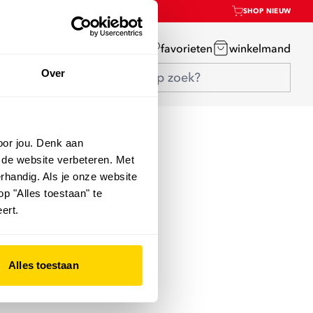
SHOP NIEUW
mijn account
favorieten
winkelmand
Over
oor jou. Denk aan
 de website verbeteren. Met
rhandig. Als je onze website
op "Alles toestaan" te
ert.
Alles toestaan