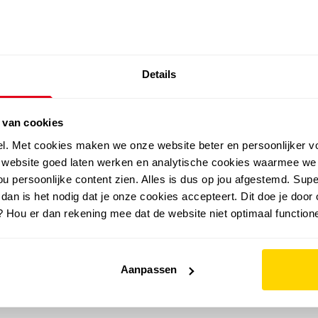
SALE: LAATSTE KANS!
Details
outdoor
zomer
merken
folder
sale
 van cookies
el. Met cookies maken we onze website beter en persoonlijker v
e website goed laten werken en analytische cookies waarmee we
u persoonlijke content zien. Alles is dus op jou afgestemd. Supe
 dan is het nodig dat je onze cookies accepteert. Dit doe je door 
? Hou er dan rekening mee dat de website niet optimaal functione
Aanpassen