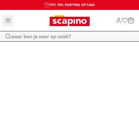
TOT 70% KORTING OP SALE
SALE: LAATSTE KANS!
SHOP NIEUW
Home