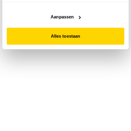
accepteert. Dit doe je door op "Alles toestaan" te klikken.
Liever geen cookies? Hou er dan rekening mee dat de
website niet optimaal functioneert.
Aanpassen
Alles toestaan