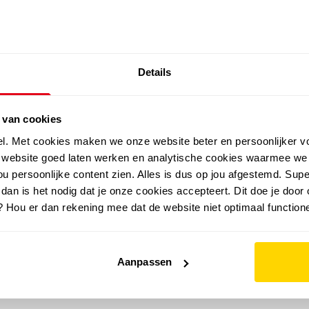
SALE: LAATSTE KANS!
Details
outdoor
zomer
merken
folder
sale
 van cookies
el. Met cookies maken we onze website beter en persoonlijker v
e website goed laten werken en analytische cookies waarmee we
u persoonlijke content zien. Alles is dus op jou afgestemd. Supe
 dan is het nodig dat je onze cookies accepteert. Dit doe je door 
? Hou er dan rekening mee dat de website niet optimaal functione
Aanpassen