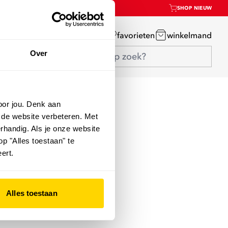
SHOP NIEUW
mijn account
favorieten
winkelmand
Over
oor jou. Denk aan
 de website verbeteren. Met
rhandig. Als je onze website
op "Alles toestaan" te
ert.
Alles toestaan