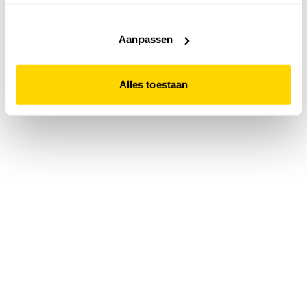
accepteert. Dit doe je door op "Alles toestaan" te klikken.
Liever geen cookies? Hou er dan rekening mee dat de
website niet optimaal functioneert.
Aanpassen
Alles toestaan