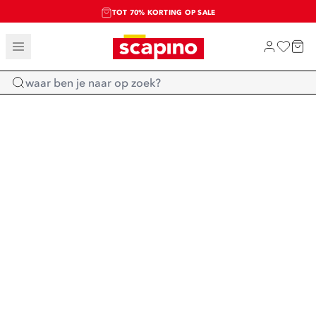
TOT 70% KORTING OP SALE
SALE: LAATSTE KANS!
SHOP NIEUW
Home