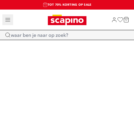
TOT 70% KORTING OP SALE
SALE: LAATSTE KANS!
SHOP NIEUW
Home