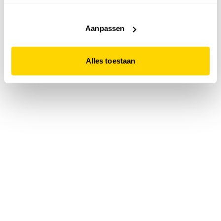
accepteert. Dit doe je door op "Alles toestaan" te klikken.
Liever geen cookies? Hou er dan rekening mee dat de
website niet optimaal functioneert.
Aanpassen
Alles toestaan