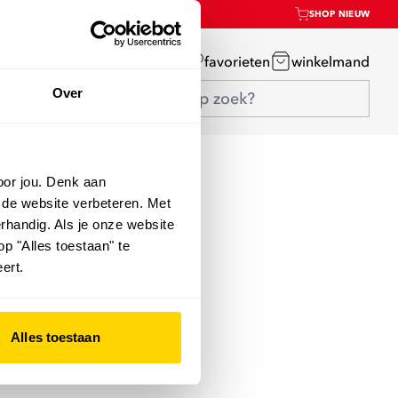
SHOP NIEUW
mijn account
favorieten
winkelmand
Over
oor jou. Denk aan
 de website verbeteren. Met
rhandig. Als je onze website
op "Alles toestaan" te
ert.
Alles toestaan