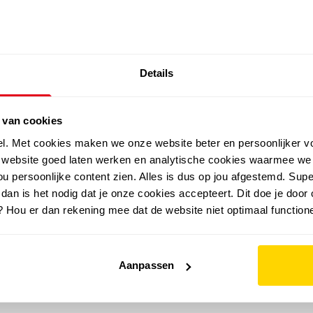
SALE: LAATSTE KANS!
Details
outdoor
zomer
merken
folder
sale
 van cookies
el. Met cookies maken we onze website beter en persoonlijker v
e website goed laten werken en analytische cookies waarmee we
u persoonlijke content zien. Alles is dus op jou afgestemd. Supe
 dan is het nodig dat je onze cookies accepteert. Dit doe je door 
? Hou er dan rekening mee dat de website niet optimaal functione
Aanpassen