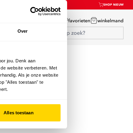
SHOP NIEUW
mijn account
favorieten
winkelmand
Over
oor jou. Denk aan
 de website verbeteren. Met
rhandig. Als je onze website
op "Alles toestaan" te
ert.
Alles toestaan