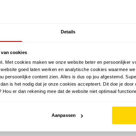
SALE: LAATSTE KANS!
Details
outdoor
zomer
merken
folder
sale
 van cookies
el. Met cookies maken we onze website beter en persoonlijker v
e website goed laten werken en analytische cookies waarmee we
u persoonlijke content zien. Alles is dus op jou afgestemd. Supe
 dan is het nodig dat je onze cookies accepteert. Dit doe je door 
? Hou er dan rekening mee dat de website niet optimaal functione
Aanpassen