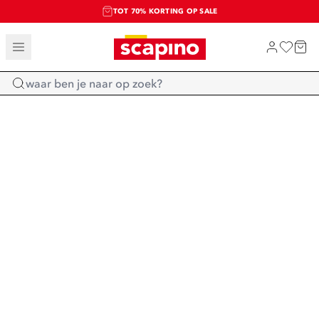
TOT 70% KORTING OP SALE
SALE: LAATSTE KANS!
SHOP NIEUW
Home