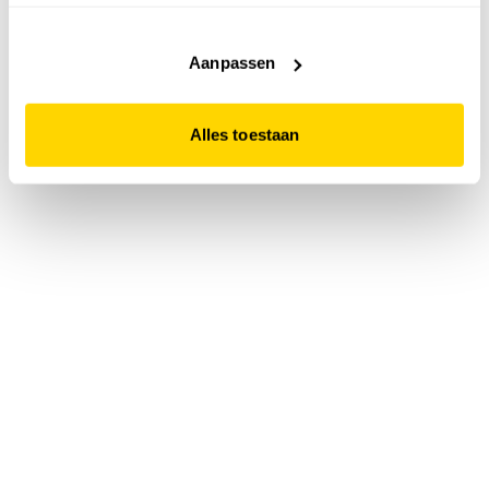
accepteert. Dit doe je door op "Alles toestaan" te klikken.
Liever geen cookies? Hou er dan rekening mee dat de
website niet optimaal functioneert.
Aanpassen
Alles toestaan