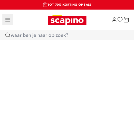
TOT 70% KORTING OP SALE
SALE: LAATSTE KANS!
SHOP NIEUW
Home