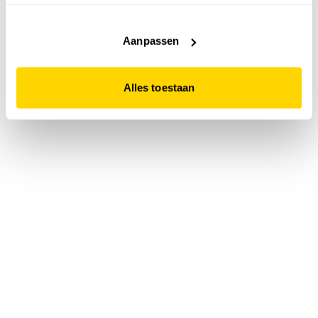
accepteert. Dit doe je door op "Alles toestaan" te klikken.
Liever geen cookies? Hou er dan rekening mee dat de
website niet optimaal functioneert.
Aanpassen
Alles toestaan