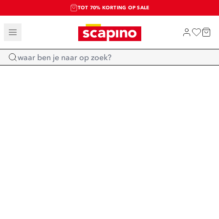
TOT 70% KORTING OP SALE
SALE: LAATSTE KANS!
SHOP NIEUW
Home