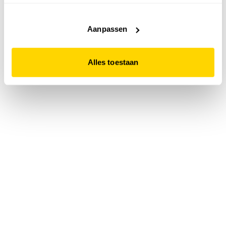
accepteert. Dit doe je door op "Alles toestaan" te klikken.
Liever geen cookies? Hou er dan rekening mee dat de
website niet optimaal functioneert.
Aanpassen
Alles toestaan