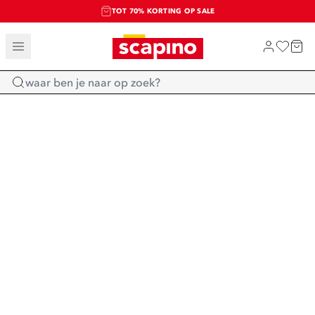
TOT 70% KORTING OP SALE
SALE: LAATSTE KANS!
SHOP NIEUW
Home