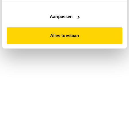
accepteert. Dit doe je door op "Alles toestaan" te klikken.
Liever geen cookies? Hou er dan rekening mee dat de
website niet optimaal functioneert.
Aanpassen
Alles toestaan