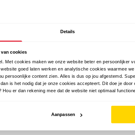
SALE: LAATSTE KANS!
Details
outdoor
zomer
merken
folder
sale
 van cookies
el. Met cookies maken we onze website beter en persoonlijker v
e website goed laten werken en analytische cookies waarmee we
u persoonlijke content zien. Alles is dus op jou afgestemd. Supe
 dan is het nodig dat je onze cookies accepteert. Dit doe je door 
? Hou er dan rekening mee dat de website niet optimaal functione
Aanpassen