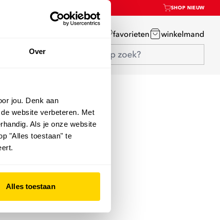
SHOP NIEUW
mijn account
favorieten
winkelmand
Over
oor jou. Denk aan
 de website verbeteren. Met
rhandig. Als je onze website
op "Alles toestaan" te
ert.
Alles toestaan