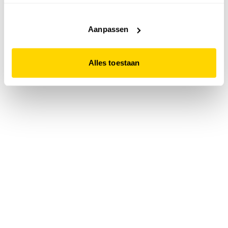
accepteert. Dit doe je door op "Alles toestaan" te klikken.
Liever geen cookies? Hou er dan rekening mee dat de
website niet optimaal functioneert.
Aanpassen
Alles toestaan