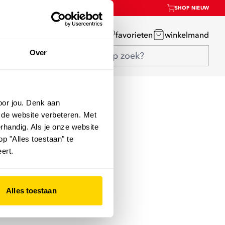
SHOP NIEUW
mijn account
favorieten
winkelmand
Over
oor jou. Denk aan
 de website verbeteren. Met
rhandig. Als je onze website
op "Alles toestaan" te
ert.
Alles toestaan