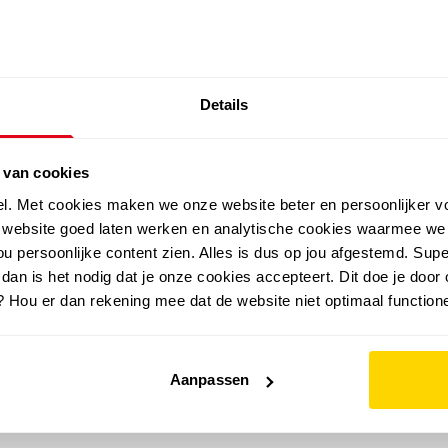
SALE: LAATSTE KANS!
Details
outdoor
zomer
merken
folder
sale
 van cookies
el. Met cookies maken we onze website beter en persoonlijker v
e website goed laten werken en analytische cookies waarmee we
u persoonlijke content zien. Alles is dus op jou afgestemd. Supe
 dan is het nodig dat je onze cookies accepteert. Dit doe je door 
? Hou er dan rekening mee dat de website niet optimaal functione
Aanpassen