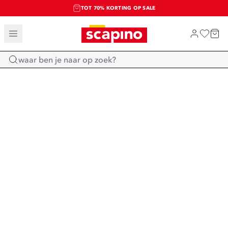
TOT 70% KORTING OP SALE
SALE: LAATSTE KANS!
SHOP NIEUW
Home