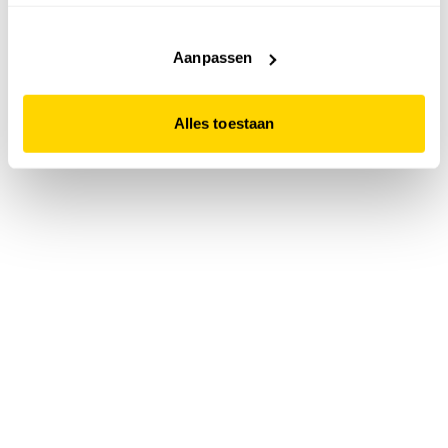
accepteert. Dit doe je door op "Alles toestaan" te klikken.
Liever geen cookies? Hou er dan rekening mee dat de
website niet optimaal functioneert.
Aanpassen
Alles toestaan