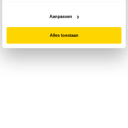
accepteert. Dit doe je door op "Alles toestaan" te klikken.
Liever geen cookies? Hou er dan rekening mee dat de
website niet optimaal functioneert.
Aanpassen
Alles toestaan