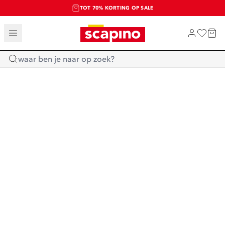
TOT 70% KORTING OP SALE
SALE: LAATSTE KANS!
SHOP NIEUW
Home