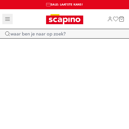
SALE: LAATSTE KANS!
TOT 70% KORTING OP SALE
SHOP NIEUW
Home