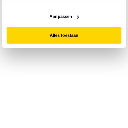
accepteert. Dit doe je door op "Alles toestaan" te klikken.
Liever geen cookies? Hou er dan rekening mee dat de
website niet optimaal functioneert.
Aanpassen
Alles toestaan