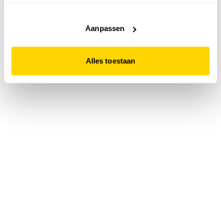
accepteert. Dit doe je door op "Alles toestaan" te klikken.
Liever geen cookies? Hou er dan rekening mee dat de
website niet optimaal functioneert.
Aanpassen
Alles toestaan