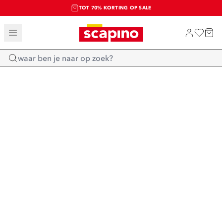
TOT 70% KORTING OP SALE
SALE: LAATSTE KANS!
SHOP NIEUW
Home