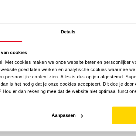
SALE: LAATSTE KANS!
Details
outdoor
zomer
merken
folder
sale
 van cookies
el. Met cookies maken we onze website beter en persoonlijker v
e website goed laten werken en analytische cookies waarmee we
u persoonlijke content zien. Alles is dus op jou afgestemd. Supe
 dan is het nodig dat je onze cookies accepteert. Dit doe je door 
? Hou er dan rekening mee dat de website niet optimaal functione
Aanpassen