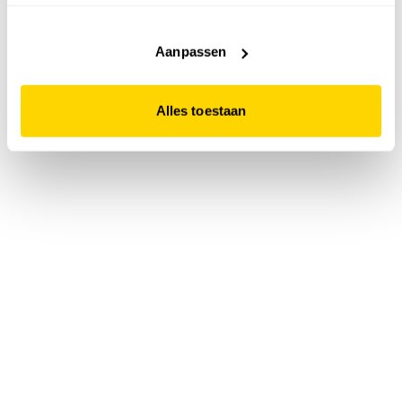
accepteert. Dit doe je door op "Alles toestaan" te klikken.
Liever geen cookies? Hou er dan rekening mee dat de
website niet optimaal functioneert.
Aanpassen
Alles toestaan