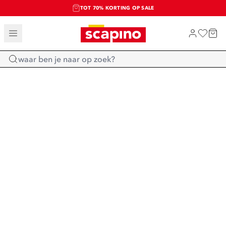
TOT 70% KORTING OP SALE
SALE: LAATSTE KANS!
SHOP NIEUW
Home