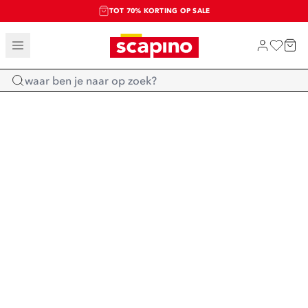
TOT 70% KORTING OP SALE
SALE: LAATSTE KANS!
SHOP NIEUW
Home