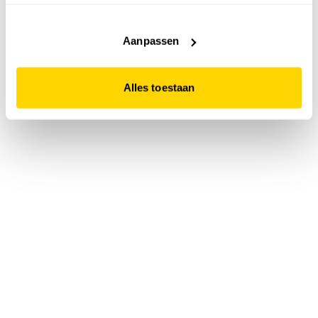
accepteert. Dit doe je door op "Alles toestaan" te klikken.
Liever geen cookies? Hou er dan rekening mee dat de
website niet optimaal functioneert.
Aanpassen
Alles toestaan