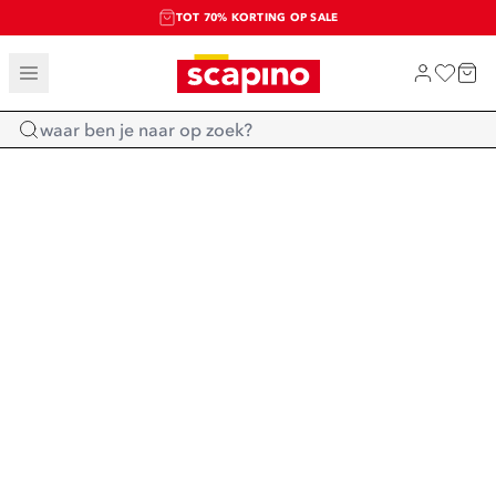
TOT 70% KORTING OP SALE
SALE: LAATSTE KANS!
SHOP NIEUW
Home