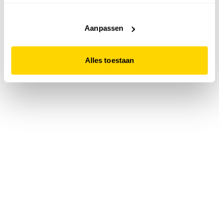
accepteert. Dit doe je door op "Alles toestaan" te klikken.
Liever geen cookies? Hou er dan rekening mee dat de
website niet optimaal functioneert.
Aanpassen
Alles toestaan