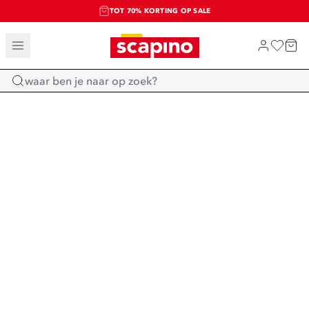
TOT 70% KORTING OP SALE
SALE: LAATSTE KANS!
SHOP NIEUW
Home