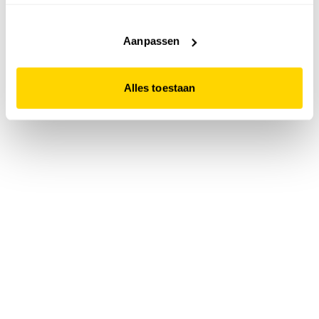
accepteert. Dit doe je door op "Alles toestaan" te klikken.
Liever geen cookies? Hou er dan rekening mee dat de
website niet optimaal functioneert.
Aanpassen
Alles toestaan