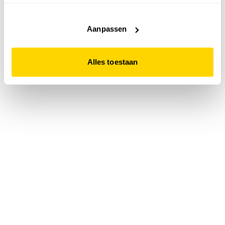
accepteert. Dit doe je door op "Alles toestaan" te klikken.
Liever geen cookies? Hou er dan rekening mee dat de
website niet optimaal functioneert.
Aanpassen
Alles toestaan