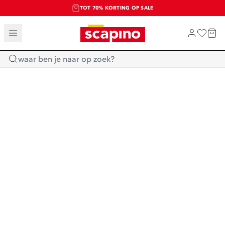
TOT 70% KORTING OP SALE
SALE: LAATSTE KANS!
SHOP NIEUW
Home