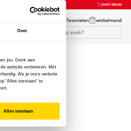
SHOP NIEUW
mijn account
favorieten
winkelmand
Over
oor jou. Denk aan
 de website verbeteren. Met
rhandig. Als je onze website
op "Alles toestaan" te
ert.
Alles toestaan