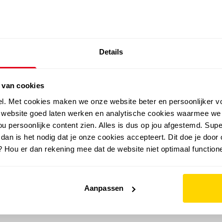
SALE: LAATSTE KANS!
Details
outdoor
zomer
merken
folder
sale
 van cookies
el. Met cookies maken we onze website beter en persoonlijker v
e website goed laten werken en analytische cookies waarmee we
u persoonlijke content zien. Alles is dus op jou afgestemd. Supe
 dan is het nodig dat je onze cookies accepteert. Dit doe je door 
? Hou er dan rekening mee dat de website niet optimaal functione
Aanpassen