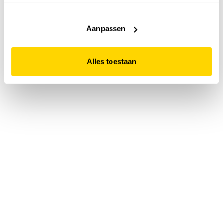
accepteert. Dit doe je door op "Alles toestaan" te klikken.
Liever geen cookies? Hou er dan rekening mee dat de
website niet optimaal functioneert.
Aanpassen
Alles toestaan