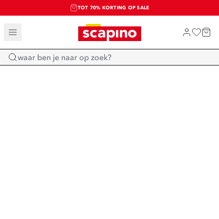
TOT 70% KORTING OP SALE
SALE: LAATSTE KANS!
SHOP NIEUW
Home