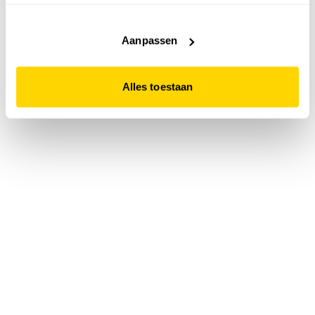
accepteert. Dit doe je door op "Alles toestaan" te klikken.
Liever geen cookies? Hou er dan rekening mee dat de
website niet optimaal functioneert.
Aanpassen
Alles toestaan