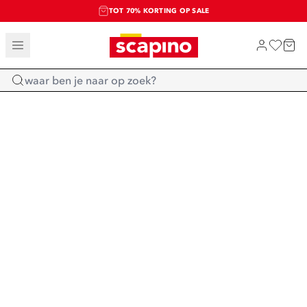
TOT 70% KORTING OP SALE
SALE: LAATSTE KANS!
SHOP NIEUW
Home