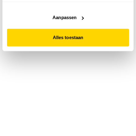
accepteert. Dit doe je door op "Alles toestaan" te klikken.
Liever geen cookies? Hou er dan rekening mee dat de
website niet optimaal functioneert.
Aanpassen
Alles toestaan