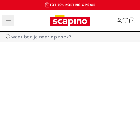
TOT 70% KORTING OP SALE
SALE: LAATSTE KANS!
SHOP NIEUW
Home