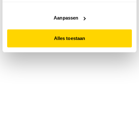
accepteert. Dit doe je door op "Alles toestaan" te klikken.
Liever geen cookies? Hou er dan rekening mee dat de
website niet optimaal functioneert.
Aanpassen
Alles toestaan