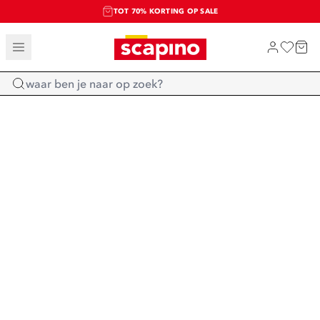
TOT 70% KORTING OP SALE
SALE: LAATSTE KANS!
SHOP NIEUW
Home