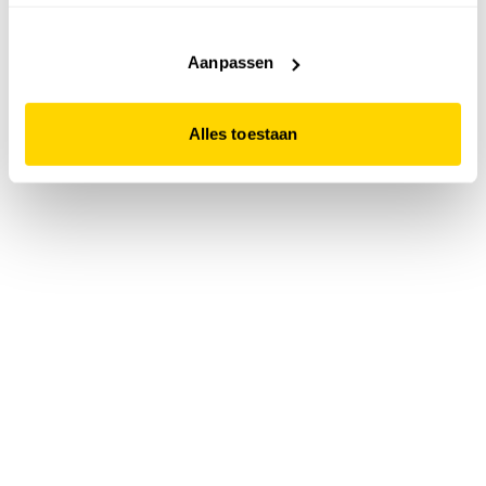
accepteert. Dit doe je door op "Alles toestaan" te klikken.
Liever geen cookies? Hou er dan rekening mee dat de
website niet optimaal functioneert.
Aanpassen
Alles toestaan