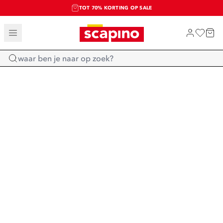
TOT 70% KORTING OP SALE
SALE: LAATSTE KANS!
SHOP NIEUW
Home