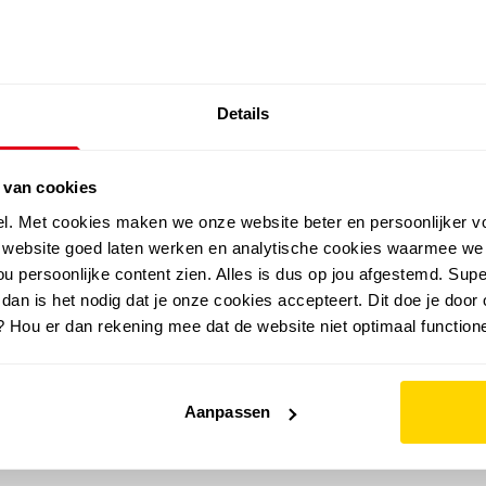
SALE: LAATSTE KANS!
Details
outdoor
zomer
merken
folder
sale
 van cookies
el. Met cookies maken we onze website beter en persoonlijker v
e website goed laten werken en analytische cookies waarmee we
u persoonlijke content zien. Alles is dus op jou afgestemd. Supe
 dan is het nodig dat je onze cookies accepteert. Dit doe je door 
? Hou er dan rekening mee dat de website niet optimaal functione
Aanpassen