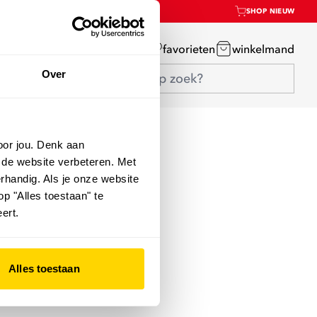
SHOP NIEUW
mijn account
favorieten
winkelmand
Over
oor jou. Denk aan
 de website verbeteren. Met
rhandig. Als je onze website
op "Alles toestaan" te
ert.
Alles toestaan