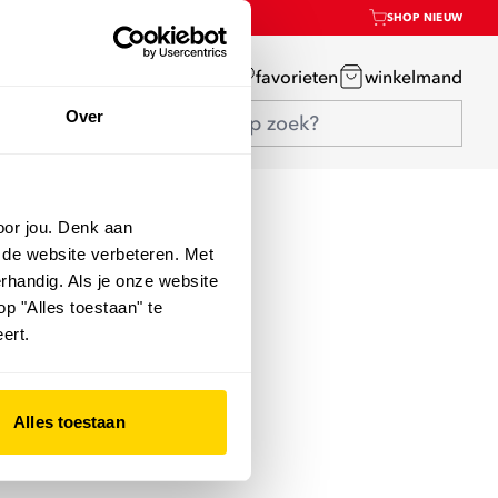
SHOP NIEUW
mijn account
favorieten
winkelmand
Over
oor jou. Denk aan
 de website verbeteren. Met
rhandig. Als je onze website
op "Alles toestaan" te
ert.
Alles toestaan