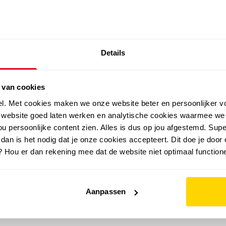
SALE: LAATSTE KANS!
Details
outdoor
zomer
merken
folder
sale
 van cookies
el. Met cookies maken we onze website beter en persoonlijker v
e website goed laten werken en analytische cookies waarmee we
u persoonlijke content zien. Alles is dus op jou afgestemd. Supe
 dan is het nodig dat je onze cookies accepteert. Dit doe je door 
? Hou er dan rekening mee dat de website niet optimaal functione
Aanpassen