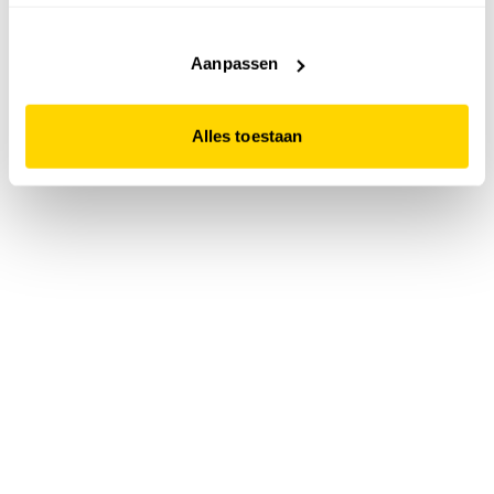
accepteert. Dit doe je door op "Alles toestaan" te klikken.
Liever geen cookies? Hou er dan rekening mee dat de
website niet optimaal functioneert.
Aanpassen
Alles toestaan