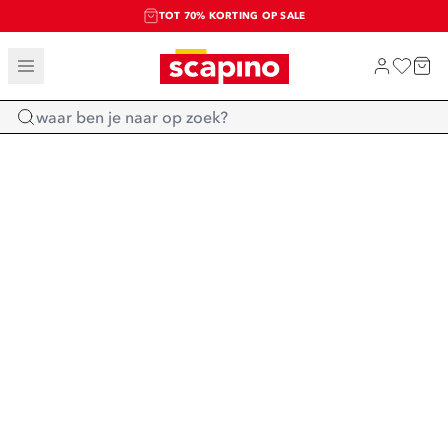
TOT 70% KORTING OP SALE
SALE: LAATSTE KANS!
SHOP NIEUW
Home