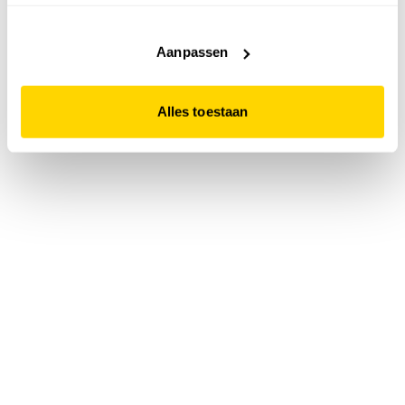
accepteert. Dit doe je door op "Alles toestaan" te klikken.
Liever geen cookies? Hou er dan rekening mee dat de
website niet optimaal functioneert.
Aanpassen
Alles toestaan