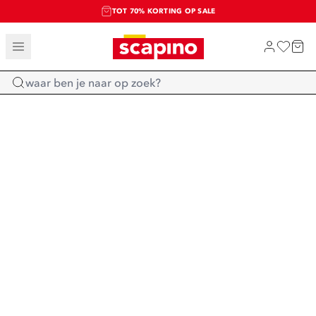
TOT 70% KORTING OP SALE
SALE: LAATSTE KANS!
SHOP NIEUW
Home