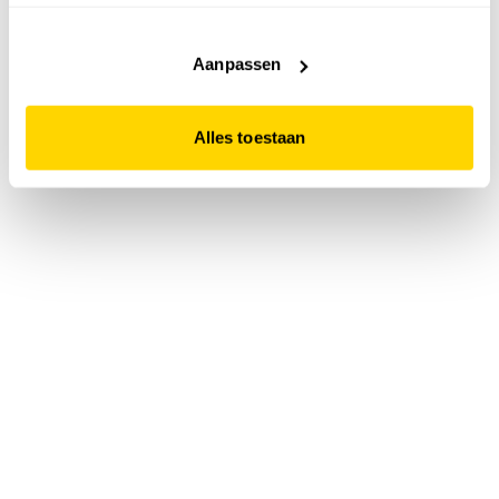
accepteert. Dit doe je door op "Alles toestaan" te klikken.
Liever geen cookies? Hou er dan rekening mee dat de
website niet optimaal functioneert.
Aanpassen
Alles toestaan