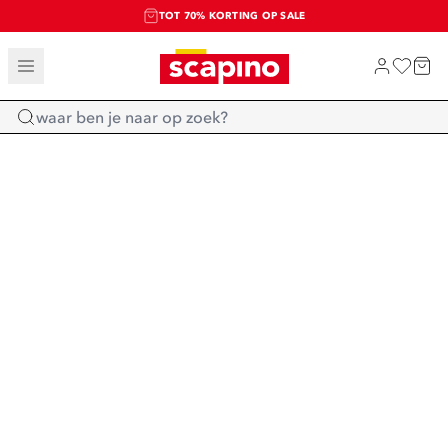
TOT 70% KORTING OP SALE
SALE: LAATSTE KANS!
SHOP NIEUW
Home