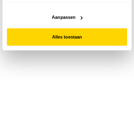
accepteert. Dit doe je door op "Alles toestaan" te klikken.
Liever geen cookies? Hou er dan rekening mee dat de
website niet optimaal functioneert.
Aanpassen
Alles toestaan