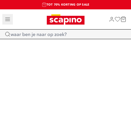
TOT 70% KORTING OP SALE
SALE: LAATSTE KANS!
SHOP NIEUW
Home